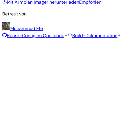
Mit Armbian Imager herunterladen
Empfohlen
Betreut von
Muhammed Efe
Board-Config im Quellcode
Build-Dokumentation
Empfohlene Images
Getestete, stabile Images, die vom Armbian-Team für dieses
Board ausgewählt wurden.
Armbian
26.2.1
Minimal (CLI)
Debian 13