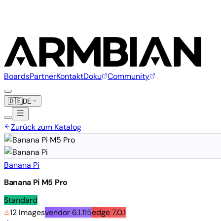
Boards
Partner
Kontakt
Doku
Community
🇩🇪
DE
Zurück zum Katalog
Banana Pi
Banana Pi M5 Pro
Standard
12 Images
vendor
6.1.115
edge
7.0.1