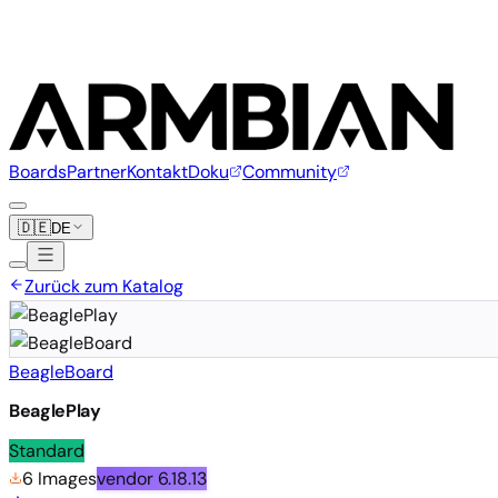
Boards
Partner
Kontakt
Doku
Community
🇩🇪
DE
Zurück zum Katalog
BeagleBoard
BeaglePlay
Standard
6 Images
vendor
6.18.13