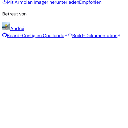
Mit Armbian Imager herunterladen
Empfohlen
Betreut von
Andrei
Board-Config im Quellcode
Build-Dokumentation
Empfohlene Images
Getestete, stabile Images, die vom Armbian-Team für dieses
Board ausgewählt wurden.
Armbian
26.8.1
Gnome