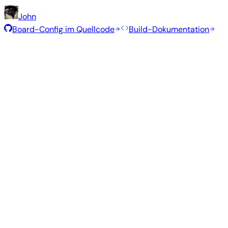
John
Board-Config im Quellcode
Build-Dokumentation
Empfohlene Images
Getestete, stabile Images, die vom Armbian-Team für die
Armbian
26.2.1
Minimal (CLI)
Debian 13
current
6.18.8
Status