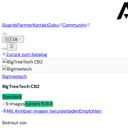
Boards
Partner
Kontakt
Doku
Community
🇩🇪
DE
Zurück zum Katalog
Bigtreetech
BigTreeTech CB2
Standard
9 Images
current
6.18.8
Mit Armbian Imager herunterladen
Empfohlen
Betreut von