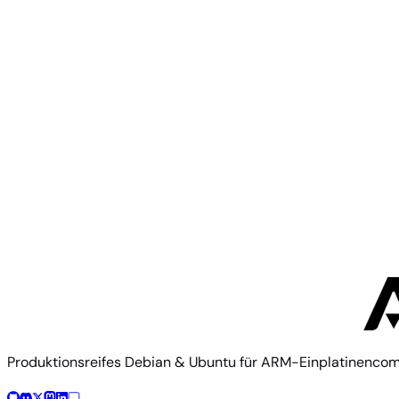
Dieses Image mit dem Armbian-Build-Framework reprodu
$ 
./compile.sh BOARD=bigtreetech-cb2 RELEASE=trixie BU
Build-Dokumentation
Board-Config im Quellcode
Mehr von
Bigtreetech
Bigtreetech
BigTreeTech CB1
Produktionsreifes Debian & Ubuntu für ARM-Einplatinenco