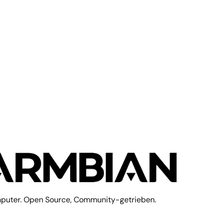
zieren
ILD_DESKTOP=no BUILD_MINIMAL=yes KERNEL_CONFIGURE=no
mputer. Open Source, Community-getrieben.