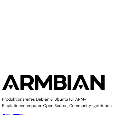
(CLI)
6.18.41
MB
SHA
ASC
Torrent
13
trixie
Aus Quellcode bauen
Dieses Image mit dem Armbian-Build-Framework
reproduzieren
$ 
./compile.sh BOARD=cainiao-cniot-core RELEASE=trixie 
Build-Dokumentation
Board-Config im Quellcode
Produktionsreifes Debian & Ubuntu für ARM-
Einplatinencomputer. Open Source, Community-getrieben.