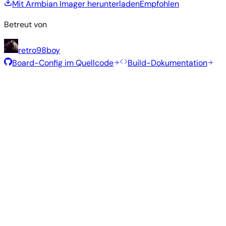
Mit Armbian Imager herunterladen
Empfohlen
Betreut von
retro98boy
Board-Config im Quellcode
Build-Dokumentation
Rolling Release
Build-Datum
:
30. Juli 2026
Distribution
Variante
Typ
Kernel
Größe
Herunterladen
Direkter
current
845
Xfce
—
Download
Ubuntu
6.18.41
MB
SHA
ASC
Torrent
26.04
resolute
Direkter
Minimal
current
340
—
Download
Debian