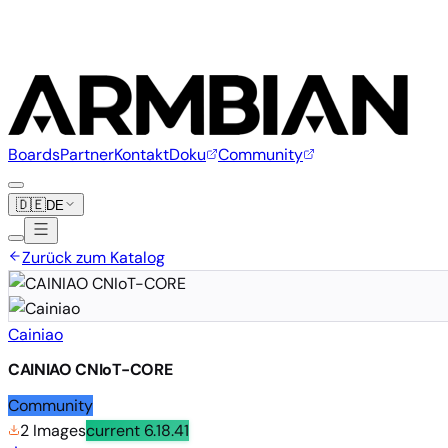
Boards
Partner
Kontakt
Doku
Community
🇩🇪
DE
Zurück zum Katalog
Cainiao
CAINIAO CNIoT-CORE
Community
2 Images
current
6.18.41