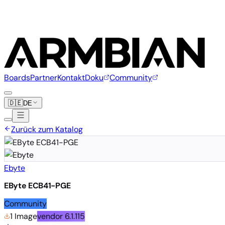
Boards
Partner
Kontakt
Doku
Community
🇩🇪
DE
Zurück zum Katalog
Ebyte
EByte ECB41-PGE
Community
1 Image
vendor
6.1.115