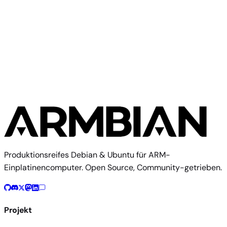
Aus Quellcode bauen
Dieses Image mit dem Armbian-Build-Framework
reproduzieren
$ 
./compile.sh BOARD=ebyte-ecb41-pge RELEASE=trixie BUI
Build-Dokumentation
Board-Config im Quellcode
Produktionsreifes Debian & Ubuntu für ARM-
Einplatinencomputer. Open Source, Community-getrieben.
Projekt