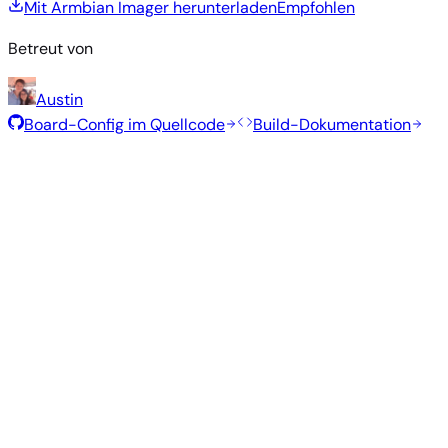
Mit Armbian Imager herunterladen
Empfohlen
Betreut von
Austin
Board-Config im Quellcode
Build-Dokumentation
Rolling Release
Build-Datum
:
7. Aug. 2026
Distribution
Variante
Typ
Kernel
Größe
Herunterladen
Direkter
Minimal
vendor
259
—
Download
Debian
(CLI)
6.1.115
MB
SHA
ASC
Torrent
13
trixie