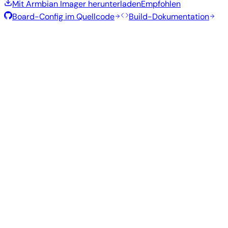
Mit Armbian Imager herunterladen
Empfohlen
Board-Config im Quellcode
Build-Dokumentation
Rolling Release
Build-Datum
:
30. Juli 2026
Distribution
Variante
Typ
Kernel
Größe
Herunterladen
Direkter
current
845
Xfce
—
Download
Ubuntu
6.18.41
MB
SHA
ASC
Torrent
26.04
resolute
Direkter
Minimal
current
—
331 MB
Download
Debian
(CLI)
6.18.40
SHA
ASC
Torrent
13
trixie