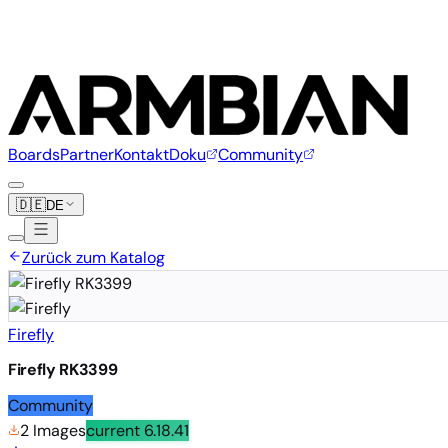
Boards
Partner
Kontakt
Doku
Community
🇩🇪
DE
Zurück zum Katalog
Firefly
Firefly RK3399
Community
2 Images
current
6.18.41