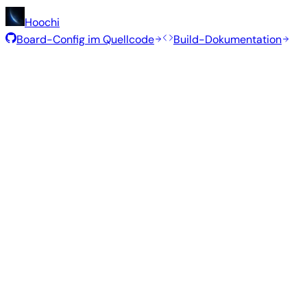
Hoochi
Board-Config im Quellcode
Build-Dokumentation
Rolling Release
Build-Datum
:
30. Juli 2026
Distribution
Variante
Typ
Kernel
Gr
Gnome
—
vendor
6.1.115
1004
Ubuntu 26.04
resolute
Kde Plasma
—
vendor
6.1.115
1.3 G
Ubuntu 26.04
resolute
Minimal (CLI)
—
vendor
6.1.115
302
Debian 13
trixie