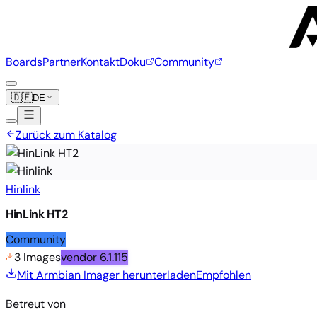
Boards
Partner
Kontakt
Doku
Community
🇩🇪
DE
Zurück zum Katalog
Hinlink
HinLink HT2
Community
3 Images
vendor
6.1.115
Mit Armbian Imager herunterladen
Empfohlen
Betreut von