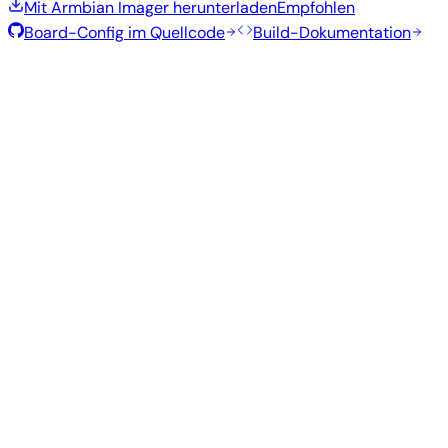
Mit Armbian Imager herunterladen
Empfohlen
Board-Config im Quellcode
Build-Dokumentation
Rolling Release
Build-Datum
:
7. Aug. 2026
Distribution
Variante
Typ
Kernel
Größe
Herunterladen
Direkter
current
830
Xfce
—
Download
Ubuntu
6.18.43
MB
SHA
ASC
Torrent
26.04
resolute
Direkter
Minimal
current
372
—
Download
Debian
(CLI)
6.18.43
MB
SHA
ASC
Torrent
13
trixie