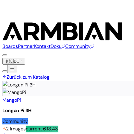
Boards
Partner
Kontakt
Doku
Community
🇩🇪
DE
Zurück zum Katalog
MangoPi
Longan Pi 3H
Community
2 Images
current
6.18.43