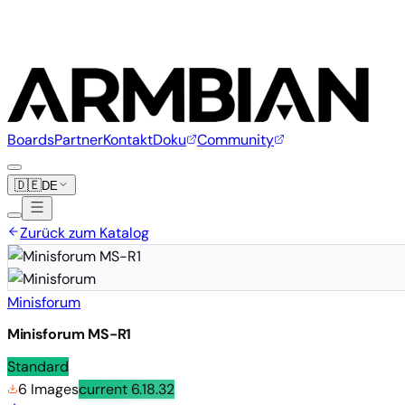
Boards
Partner
Kontakt
Doku
Community
🇩🇪
DE
Zurück zum Katalog
Minisforum
Minisforum MS-R1
Standard
6 Images
current
6.18.32