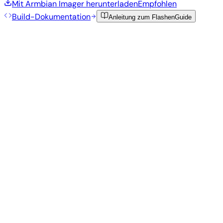
Mit Armbian Imager herunterladen
Empfohlen
Build-Dokumentation
Anleitung zum Flashen
Guide
Empfohlene Images
Getestete, stabile Images, die vom Armbian-Team für dieses
Board ausgewählt wurden.
Armbian
26.5.1
Minimal (CLI)
Debian 13
current
6.18.32
Status