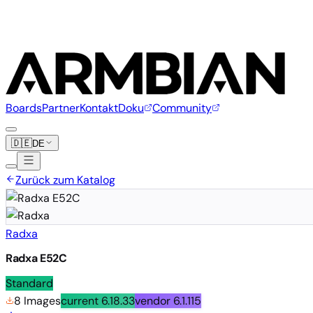
Boards
Partner
Kontakt
Doku
Community
🇩🇪
DE
Zurück zum Katalog
Radxa
Radxa E52C
Standard
8 Images
current
6.18.33
vendor
6.1.115