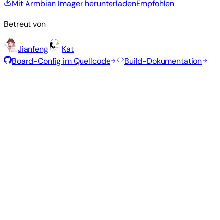
Mit Armbian Imager herunterladen
Empfohlen
Betreut von
Jianfeng
Kat
Board-Config im Quellcode
Build-Dokumentation
Empfohlene Images
Getestete, stabile Images, die vom Armbian-Team für dieses
Board ausgewählt wurden.
Armbian
26.5.1
Minimal (CLI)