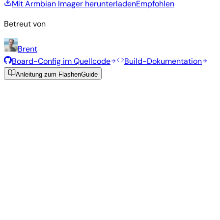
Mit Armbian Imager herunterladen
Empfohlen
Betreut von
Brent
Board-Config im Quellcode
Build-Dokumentation
Anleitung zum Flashen
Guide
Empfohlene Images
Getestete, stabile Images, die vom Armbian-Team für dieses
Board ausgewählt wurden.
Armbian
26.2.1
Minimal (CLI)