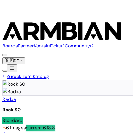
Boards
Partner
Kontakt
Doku
Community
🇩🇪
DE
Zurück zum Katalog
Radxa
Rock S0
Standard
6 Images
current
6.18.8