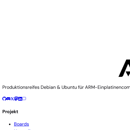
TQ Group
MBa93xxLA-MINI
Produktionsreifes Debian & Ubuntu für ARM-Einplatinenco
Projekt
Boards