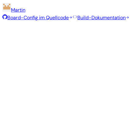
Martin
Board-Config im Quellcode
Build-Dokumentation
Rolling Release
Build-Datum
:
7. Aug. 2026
Distribution
Variante
Typ
Kernel
Gr
Minimal (CLI)
—
current
6.18.43
30
Debian 14
forky
Gnome
—
current
6.18.43
99
Ubuntu 26.04
resolute
Aus Quellcode bauen