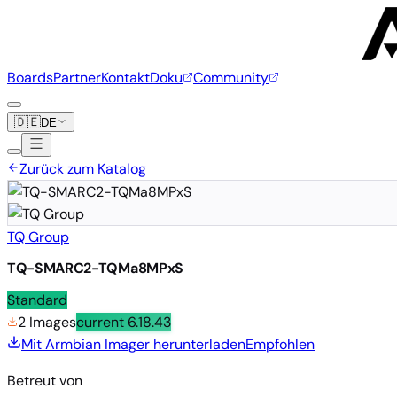
Boards
Partner
Kontakt
Doku
Community
🇩🇪
DE
Zurück zum Katalog
TQ Group
TQ-SMARC2-TQMa8MPxS
Standard
2 Images
current
6.18.43
Mit Armbian Imager herunterladen
Empfohlen
Betreut von