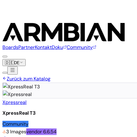
Boards
Partner
Kontakt
Doku
Community
🇩🇪
DE
Zurück zum Katalog
Xpressreal
XpressReal T3
Community
3 Images
vendor
6.6.54