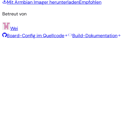
Mit Armbian Imager herunterladen
Empfohlen
Betreut von
Wei
Board-Config im Quellcode
Build-Dokumentation
Rolling Release
Build-Datum
:
30. Juli 2026
Distribution
Variante
Typ
Kernel
Größe
Herunterladen
Direkter
vendor
972
Gnome
—
Download
Ubuntu
6.6.54
MB
SHA
ASC
Torrent
26.04
resolute
Direkter
Kde
vendor
—
1.3 GB
Download
Ubuntu