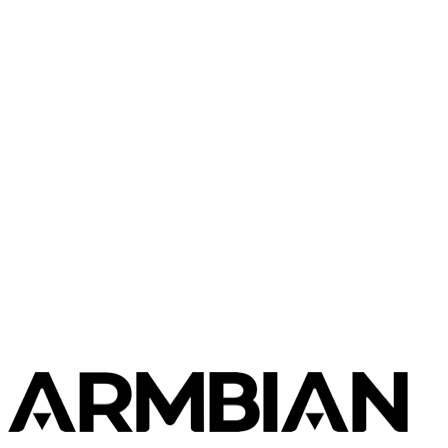
Plasma
6.6.54
SHA
ASC
Torrent
26.04
resolute
Direkter
Minimal
vendor
363
—
Download
Debian
(CLI)
6.6.54
MB
SHA
ASC
Torrent
13
trixie
Aus Quellcode bauen
Dieses Image mit dem Armbian-Build-Framework
reproduzieren
$ 
./compile.sh BOARD=xpressreal-t3 RELEASE=trixie BUILD
Build-Dokumentation
Board-Config im Quellcode