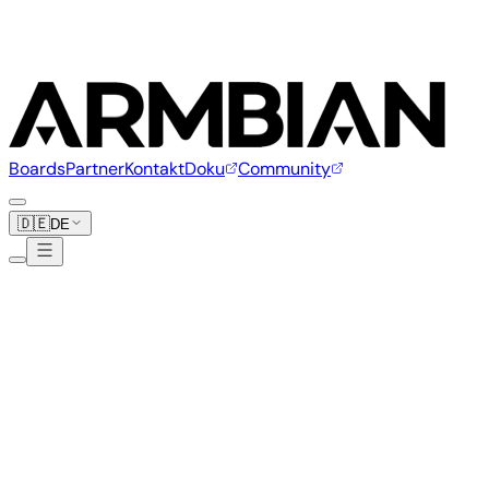
Boards
Partner
Kontakt
Doku
Community
🇩🇪
DE
JetHome
3 Boards
Silber
Partner
jethome.ru