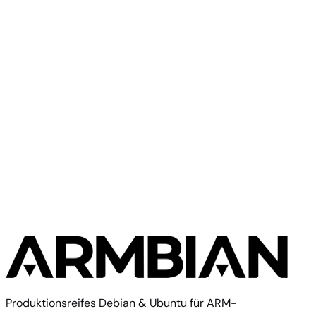
JetHub D1
Standard
JetHome
10 Images
Produktionsreifes Debian & Ubuntu für ARM-