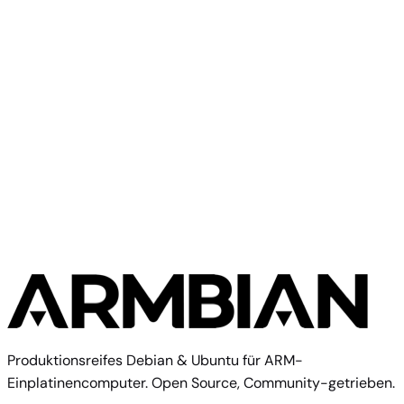
ArmSoM W3
ArmSoM
ArmSoM Forge1
Produktionsreifes Debian & Ubuntu für ARM-
Einplatinencomputer. Open Source, Community-getrieben.