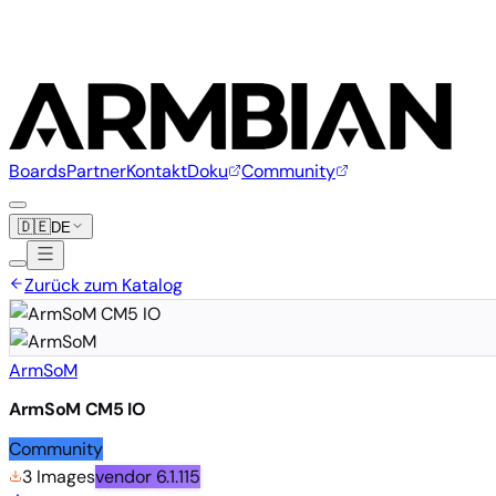
Boards
Partner
Kontakt
Doku
Community
🇩🇪
DE
Zurück zum Katalog
ArmSoM
ArmSoM CM5 IO
Community
3 Images
vendor
6.1.115