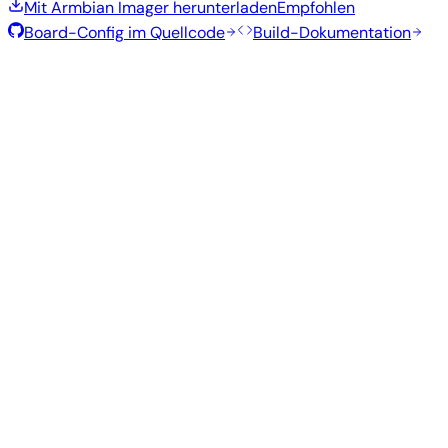
Mit Armbian Imager herunterladen
Empfohlen
Board-Config im Quellcode
Build-Dokumentation
Rolling Release
Build-Datum
:
7. Aug. 2026
Distribution
Variante
Typ
Kernel
Größe
Herunterladen
Direkter
vendor
977
Gnome
—
Download
Ubuntu
6.1.115
MB
SHA
ASC
Torrent
26.04
resolute
Direkter
Kde
vendor
—
1.3 GB
Download
Ubuntu
Plasma
6.1.115
SHA
ASC
Torrent
26.04
resolute
Direkter
Minimal
vendor
298
—
Download
Debian
(CLI)
6.1.115
MB