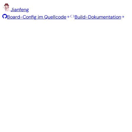
Jianfeng
Board-Config im Quellcode
Build-Dokumentation
Rolling Release
Build-Datum
:
30. Juli 2026
Distribution
Variante
Typ
Kernel
Grö
Gnome
—
vendor
6.1.115
1003
Ubuntu 26.04
resolute
Kde Plasma
—
vendor
6.1.115
1.3 G
Ubuntu 26.04
resolute
Minimal (CLI)
—
vendor
6.1.115
295
Debian 13
trixie