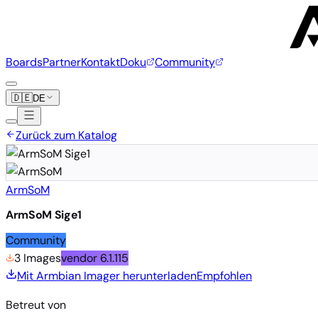
Boards
Partner
Kontakt
Doku
Community
🇩🇪
DE
Zurück zum Katalog
ArmSoM
ArmSoM Sige1
Community
3 Images
vendor
6.1.115
Mit Armbian Imager herunterladen
Empfohlen
Betreut von