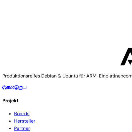
ArmSoM
ArmSoM Forge1
Produktionsreifes Debian & Ubuntu für ARM-Einplatinenco
Projekt
Boards
Hersteller
Partner