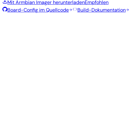
Mit Armbian Imager herunterladen
Empfohlen
Board-Config im Quellcode
Build-Dokumentation
Rolling Release
Build-Datum
:
30. Juli 2026
Distribution
Variante
Typ
Kernel
Größe
Herunterladen
Direkter
current
842
Xfce
—
Download
Ubuntu
6.18.41
MB
SHA
ASC
Torrent
26.04
resolute
Direkter
Minimal
current
315
—
Download
Debian
(CLI)
6.18.40
MB
SHA
ASC
Torrent
13
trixie