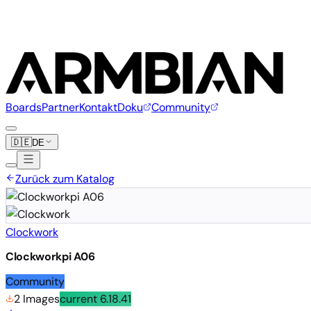
Boards
Partner
Kontakt
Doku
Community
🇩🇪
DE
Zurück zum Katalog
Clockwork
Clockworkpi A06
Community
2 Images
current
6.18.41