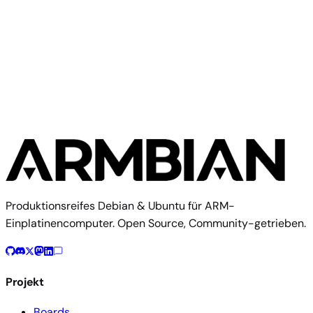
Aus Quellcode bauen
Dieses Image mit dem Armbian-Build-Framework
reproduzieren
$ 
./compile.sh BOARD=clockworkpi-a06 RELEASE=trixie BUI
Build-Dokumentation
Board-Config im Quellcode
Produktionsreifes Debian & Ubuntu für ARM-
Einplatinencomputer. Open Source, Community-getrieben.
Projekt
Boards