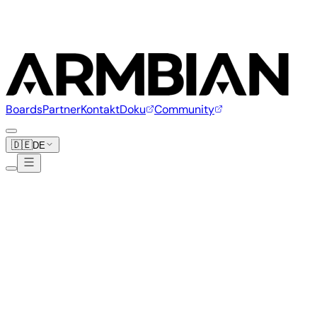
Boards
Partner
Kontakt
Doku
Community
🇩🇪
DE
Clockwork
1 Board