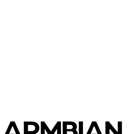
Rockchip
Dusun DSOM 010R SoM
Rockchip
Fine3399