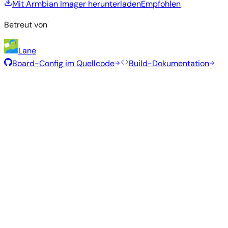
Mit Armbian Imager herunterladen
Empfohlen
Betreut von
Lane
Board-Config im Quellcode
Build-Dokumentation
Rolling Release
Build-Datum
:
7. Aug. 2026
Distribution
Variante
Typ
Kernel
Größe
Herunterladen
Direkter
current
1020
Gnome
—
Download
Ubuntu
6.18.43
MB
SHA
ASC
Torrent
26.04
resolute
Direkter
Kde
current
—
1.3 GB
Download
Ubuntu