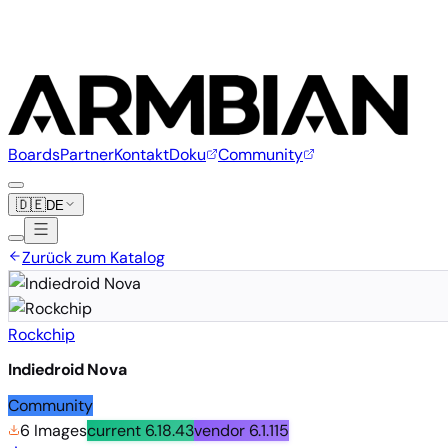
Boards
Partner
Kontakt
Doku
Community
🇩🇪
DE
Zurück zum Katalog
Rockchip
Indiedroid Nova
Community
6 Images
current
6.18.43
vendor
6.1.115