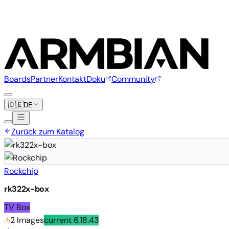
Boards
Partner
Kontakt
Doku
Community
🇩🇪
DE
Zurück zum Katalog
Rockchip
rk322x-box
TV Box
2 Images
current
6.18.43