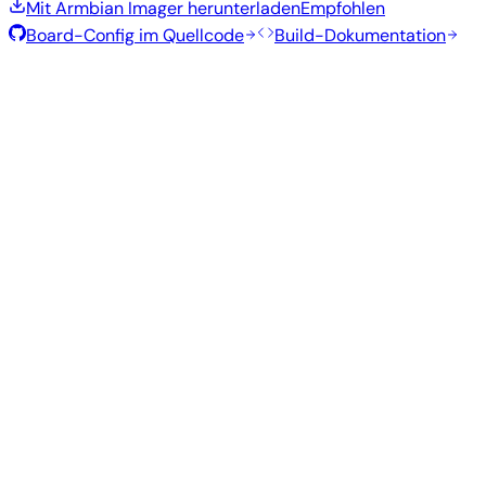
Mit Armbian Imager herunterladen
Empfohlen
Board-Config im Quellcode
Build-Dokumentation
Rolling Release
Build-Datum
:
7. Aug. 2026
Distribution
Variante
Typ
Kernel
Größe
Herunterladen
Direkter
current
746
Xfce
—
Download
Ubuntu
6.18.43
MB
SHA
ASC
Torrent
26.04
resolute
Direkter
Minimal
current
292
—
Download
Debian
(CLI)
6.18.43
MB
SHA
ASC
Torrent
13
trixie