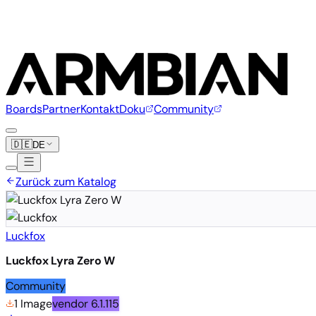
Boards
Partner
Kontakt
Doku
Community
🇩🇪
DE
Zurück zum Katalog
Luckfox
Luckfox Lyra Zero W
Community
1 Image
vendor
6.1.115