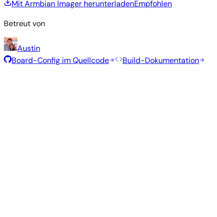
Mit Armbian Imager herunterladen
Empfohlen
Betreut von
Austin
Board-Config im Quellcode
Build-Dokumentation
Rolling Release
Build-Datum
:
30. Juli 2026
Distribution
Variante
Typ
Kernel
Größe
Herunterladen
Direkter
Minimal
vendor
322
—
Download
Debian
(CLI)
6.1.115
MB
SHA
ASC
Torrent
13
trixie