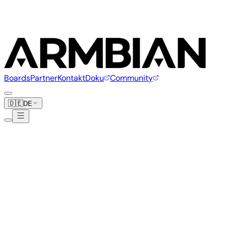
Boards
Partner
Kontakt
Doku
Community
🇩🇪
DE
Luckfox
7 Boards
www.luckfox.com