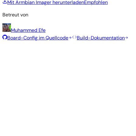
Mit Armbian Imager herunterladen
Empfohlen
Betreut von
Muhammed Efe
Board-Config im Quellcode
Build-Dokumentation
Empfohlene Images
Getestete, stabile Images, die vom Armbian-Team für dieses
Board ausgewählt wurden.
Armbian
26.5.1
Gnome