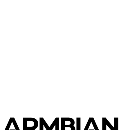
FriendlyElec
NanoPi R4S
FriendlyElec
NanoPi R6C