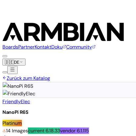
Boards
Partner
Kontakt
Doku
Community
🇩🇪
DE
Zurück zum Katalog
FriendlyElec
NanoPi R6S
Platinum
14 Images
current
6.18.33
vendor
6.1.115