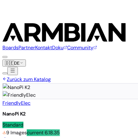
Boards
Partner
Kontakt
Doku
Community
🇩🇪
DE
Zurück zum Katalog
FriendlyElec
NanoPi K2
Standard
9 Images
current
6.18.35