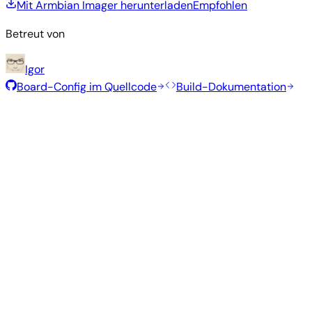
Mit Armbian Imager herunterladen
Empfohlen
Betreut von
Igor
Board-Config im Quellcode
Build-Dokumentation
Empfohlene Images
Getestete, stabile Images, die vom Armbian-Team für dieses
Board ausgewählt wurden.
Armbian
26.5.1
Xfce