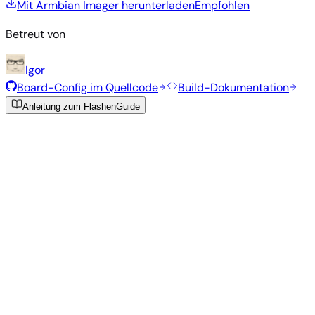
Mit Armbian Imager herunterladen
Empfohlen
Betreut von
Igor
Board-Config im Quellcode
Build-Dokumentation
Anleitung zum Flashen
Guide
Empfohlene Images
Getestete, stabile Images, die vom Armbian-Team für dieses
Board ausgewählt wurden.
Armbian
26.5.1
Xfce