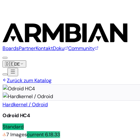
Boards
Partner
Kontakt
Doku
Community
🇩🇪
DE
Zurück zum Katalog
Hardkernel / Odroid
Odroid HC4
Standard
7 Images
current
6.18.33