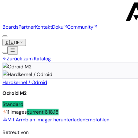
Boards
Partner
Kontakt
Doku
Community
🇩🇪
DE
Zurück zum Katalog
Hardkernel / Odroid
Odroid M2
Standard
11 Images
current
6.18.15
Mit Armbian Imager herunterladen
Empfohlen
Betreut von