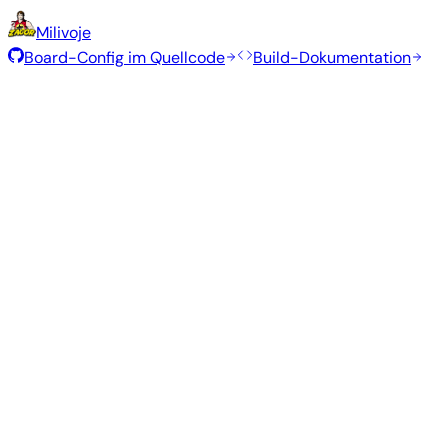
Milivoje
Board-Config im Quellcode
Build-Dokumentation
Empfohlene Images
Getestete, stabile Images, die vom Armbian-Team für die
Armbian
26.2.1
Minimal (CLI)
Debian 13
current
6.18.15
Status