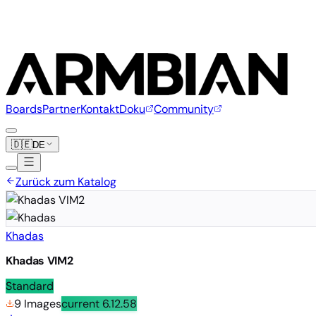
Boards
Partner
Kontakt
Doku
Community
🇩🇪
DE
Zurück zum Katalog
Khadas
Khadas VIM2
Standard
9 Images
current
6.12.58