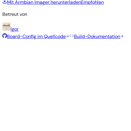
Mit Armbian Imager herunterladen
Empfohlen
Betreut von
Igor
Board-Config im Quellcode
Build-Dokumentation
Empfohlene Images
Getestete, stabile Images, die vom Armbian-Team für dieses
Board ausgewählt wurden.
Armbian
25.11.1
Minimal (CLI)
Debian 13