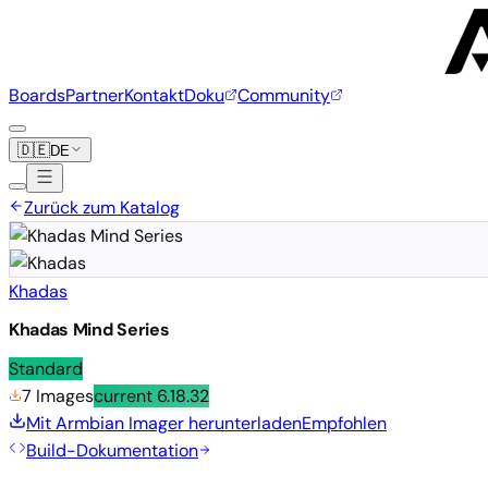
Boards
Partner
Kontakt
Doku
Community
🇩🇪
DE
Zurück zum Katalog
Khadas
Khadas Mind Series
Standard
7 Images
current
6.18.32
Mit Armbian Imager herunterladen
Empfohlen
Build-Dokumentation