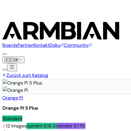
Boards
Partner
Kontakt
Doku
Community
🇩🇪
DE
Zurück zum Katalog
Orange Pi
Orange Pi 5 Plus
Standard
12 Images
current
6.18.33
vendor
6.1.115