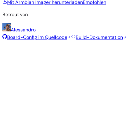
Mit Armbian Imager herunterladen
Empfohlen
Betreut von
Alessandro
Board-Config im Quellcode
Build-Dokumentation
Empfohlene Images
Getestete, stabile Images, die vom Armbian-Team für dieses
Board ausgewählt wurden.
Armbian
26.5.1
Gnome