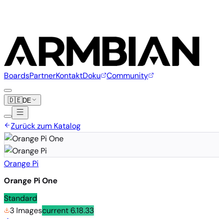
Boards
Partner
Kontakt
Doku
Community
🇩🇪
DE
Zurück zum Katalog
Orange Pi
Orange Pi One
Standard
3 Images
current
6.18.33