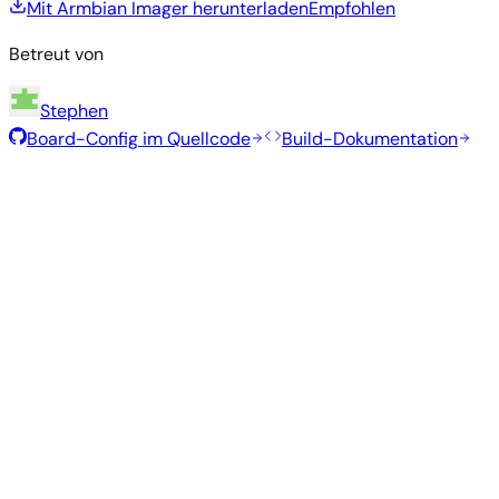
Mit Armbian Imager herunterladen
Empfohlen
Betreut von
Stephen
Board-Config im Quellcode
Build-Dokumentation
Empfohlene Images
Getestete, stabile Images, die vom Armbian-Team für dieses
Board ausgewählt wurden.
Armbian
26.5.1
Xfce