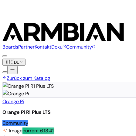
Boards
Partner
Kontakt
Doku
Community
🇩🇪
DE
Zurück zum Katalog
Orange Pi
Orange Pi R1 Plus LTS
Community
1 Image
current
6.18.41