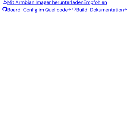
Mit Armbian Imager herunterladen
Empfohlen
Board-Config im Quellcode
Build-Dokumentation
Rolling Release
Build-Datum
:
30. Juli 2026
Distribution
Variante
Typ
Kernel
Größe
Herunterladen
Direkter
Minimal
current
337
—
Download
Debian
(CLI)
6.18.41
MB
SHA
ASC
Torrent
13
trixie
Aus Quellcode bauen
Dieses Image mit dem Armbian-Build-Framework
reproduzieren