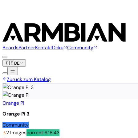
Boards
Partner
Kontakt
Doku
Community
🇩🇪
DE
Zurück zum Katalog
Orange Pi
Orange Pi 3
Community
2 Images
current
6.18.43