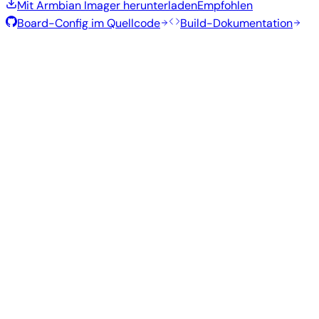
Mit Armbian Imager herunterladen
Empfohlen
Board-Config im Quellcode
Build-Dokumentation
Rolling Release
Build-Datum
:
7. Aug. 2026
Distribution
Variante
Typ
Kernel
Größe
Herunterladen
Direkter
current
798
Xfce
—
Download
Ubuntu
6.18.43
MB
SHA
ASC
Torrent
26.04
resolute
Direkter
Minimal
current
293
—
Download
Debian
(CLI)
6.18.43
MB
SHA
ASC
Torrent
13
trixie