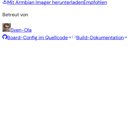
Mit Armbian Imager herunterladen
Empfohlen
Betreut von
Sven-Ola
Board-Config im Quellcode
Build-Dokumentation
Rolling Release
Build-Datum
:
7. Aug. 2026
Distribution
Variante
Typ
Kernel
Größe
Herunterladen
Direkter
Minimal
current
—
317 MB
Download
Debian
(CLI)
6.18.43
SHA
ASC
Torrent
13
trixie