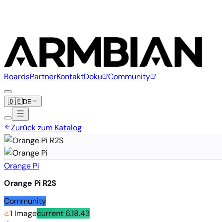
Boards
Partner
Kontakt
Doku
Community
🇩🇪
DE
Zurück zum Katalog
Orange Pi
Orange Pi R2S
Community
1 Image
current
6.18.43