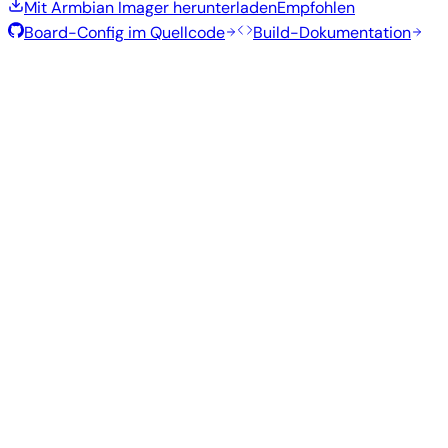
Mit Armbian Imager herunterladen
Empfohlen
Board-Config im Quellcode
Build-Dokumentation
Rolling Release
Build-Datum
:
30. Juli 2026
Distribution
Variante
Typ
Kernel
Größe
Herunterladen
Direkter
current
776
Xfce
—
Download
Ubuntu
6.18.41
MB
SHA
ASC
Torrent
26.04
resolute
Direkter
Minimal
current
286
—
Download
Debian
(CLI)
6.18.41
MB
SHA
ASC
Torrent
13
trixie