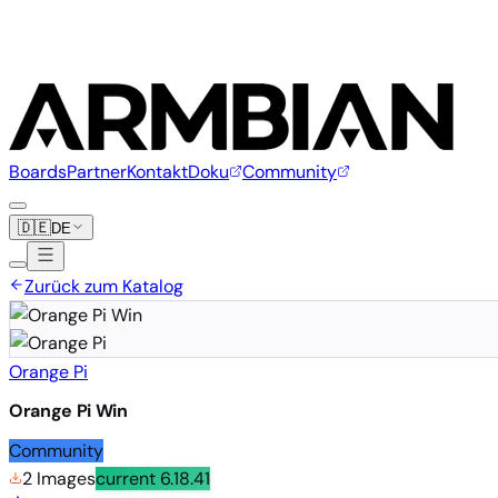
Boards
Partner
Kontakt
Doku
Community
🇩🇪
DE
Zurück zum Katalog
Orange Pi
Orange Pi Win
Community
2 Images
current
6.18.41